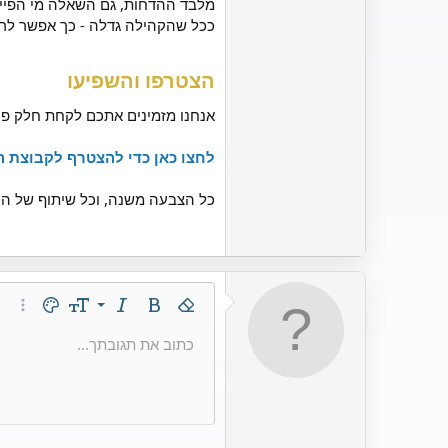
מלבד ההדחות, גם השאלה מי הפייב
ככל שהקהילה גדלה - כך אפשר לראו
הצטרפו והשפיעו​
אנחנו מזמינים אתכם לקחת חלק פע
לחצו כאן כדי להצטרף לקבוצת הפי
כל הצבעה משנה, וכל שיתוף של הס
9
הסר עיצוב
מודגש
נטוי
גודל גופן
צבע טקסט
עוד אפ
10
כתוב את תגובתך...
Arial
ספוילר
קו חוצה
הכנס קו אופקי
קוד
משפחת גופנים
קו תחתון
קוד בשורה
ספוילר בש
12
Book Antiqua
15
Courier New
18
Georgia