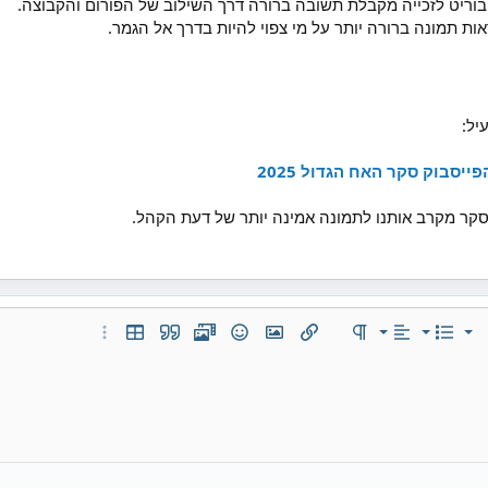
וריט לזכייה מקבלת תשובה ברורה דרך השילוב של הפורום והקבוצה.
ת תמונה ברורה יותר על מי צפוי להיות בדרך אל הגמר.
יל:
יסבוק סקר האח הגדול 2025
קר מקרב אותנו לתמונה אמינה יותר של דעת הקהל.
יישור לשמאל
Normal
רשימה ממוספרת
שרויות...
רשימה
יישור
פורמט פסקה
הוסף קישור
הוסף תמונה
סמיילים
מדיה
ציטוט
הוסף טבלה
עוד אפשרויות...
יישור למרכז
Heading 1
רשימה לא ממוספרת
ורה
יישור לימין
הזחה
Heading 2
Justify text
הסחה
Heading 3